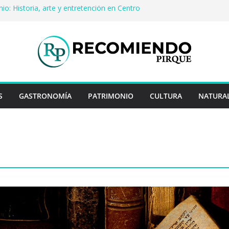
io: Historia, arte y entretención en Centro
Pirque
cerveza artesanal: Las 5 mejores
s del mundo
 Rayo Credit y diferencias frente a
riores
a: destinos que nunca pasan de moda
cuentan historias: ingredientes que dieron
es enteros
S
GASTRONOMÍA
PATRIMONIO
CULTURA
NATURA