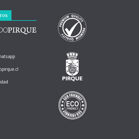
ros
hatsapp
pirque.cl
cidad