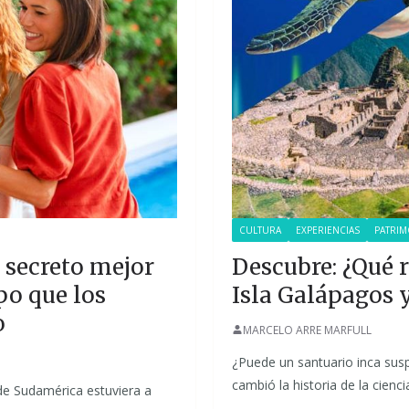
CULTURA
EXPERIENCIAS
PATRI
 secreto mejor
Descubre: ¿Qué 
po que los
Isla Galápagos 
o
MARCELO ARRE MARFULL
¿Puede un santuario inca susp
cambió la historia de la cienc
de Sudamérica estuviera a