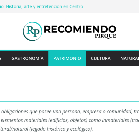
o: Historia, arte y entretención en Centro
Pirque
erveza artesanal: Las 5 mejores
 del mundo
Rayo Credit y diferencias frente a
iores
: destinos que nunca pasan de moda
uentan historias: ingredientes que dieron
s enteros
S
GASTRONOMÍA
PATRIMONIO
CULTURA
NATURA
 y obligaciones que posee una persona, empresa o comunidad, tra
 elementos materiales (edificios, objetos) como inmateriales (tra
tural/natural (legado histórico y ecológico).