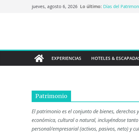
Saltar
Lo último:
Días del Patrimoni
jueves, agosto 6, 2026
al
de Extensión UC 
El tesoro de la c
contenido
microcervecerías
Primer crédito en 
solicitudes poster
Chile y Argentina
Los sabores que c
identidad a paíse
EXPERIENCIAS
HOTELES & ESCAPADA
Patrimonio
El patrimonio es el conjunto de bienes, derechos
económica, cultural o natural, incluyéndose tanto
personal/empresarial (activos, pasivos, neto) y cul