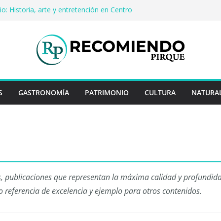
o: Historia, arte y entretención en Centro
Pirque
erveza artesanal: Las 5 mejores
 del mundo
Rayo Credit y diferencias frente a
iores
: destinos que nunca pasan de moda
uentan historias: ingredientes que dieron
s enteros
S
GASTRONOMÍA
PATRIMONIO
CULTURA
NATURA
, publicaciones que representan la máxima calidad y profundidad
 referencia de excelencia y ejemplo para otros contenidos.