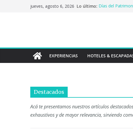
Saltar
Lo último:
Días del Patrimoni
jueves, agosto 6, 2026
al
de Extensión UC 
El tesoro de la c
contenido
microcervecerías
Primer crédito en 
solicitudes poster
Chile y Argentina
Los sabores que c
identidad a paíse
EXPERIENCIAS
HOTELES & ESCAPADA
Destacados
Acá te presentamos nuestros artículos destacados
exhaustivos y de mayor relevancia, sirviendo como