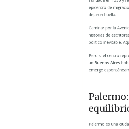
Fundada en 1536 y re
epicentro de migracio
dejaron huella.
Caminar por la Aveni
historias de escritore
político inevitable. 
Pero si el centro rep
un
Buenos Aires
bohe
emerge espontáneamen
Palermo: 
equilibri
Palermo es una ciuda