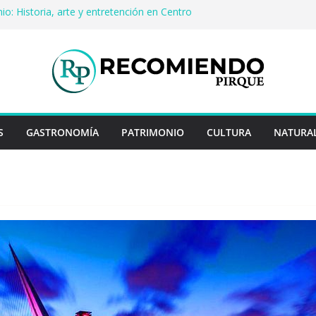
io: Historia, arte y entretención en Centro
Pirque
erveza artesanal: Las 5 mejores
s del mundo
 Rayo Credit y diferencias frente a
riores
a: destinos que nunca pasan de moda
uentan historias: ingredientes que dieron
s enteros
S
GASTRONOMÍA
PATRIMONIO
CULTURA
NATURA