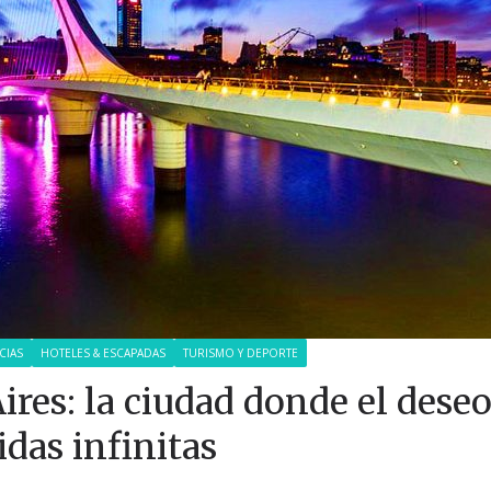
CIAS
HOTELES & ESCAPADAS
TURISMO Y DEPORTE
ires: la ciudad donde el dese
das infinitas