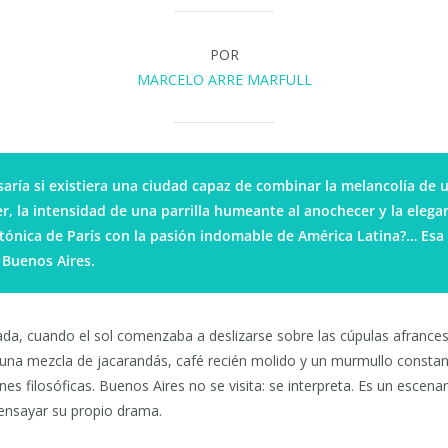
POR
MARCELO ARRE MARFULL
aría si existiera una ciudad capaz de combinar la melancolía de 
, la intensidad de una parrilla humeante al anochecer y la elega
tónica de París con la pasión indomable de América Latina?… Esa 
 Buenos Aires.
ada, cuando el sol comenzaba a deslizarse sobre las cúpulas afrance
aía una mezcla de jacarandás, café recién molido y un murmullo const
nes filosóficas. Buenos Aires no se visita: se interpreta. Es un escen
ensayar su propio drama.