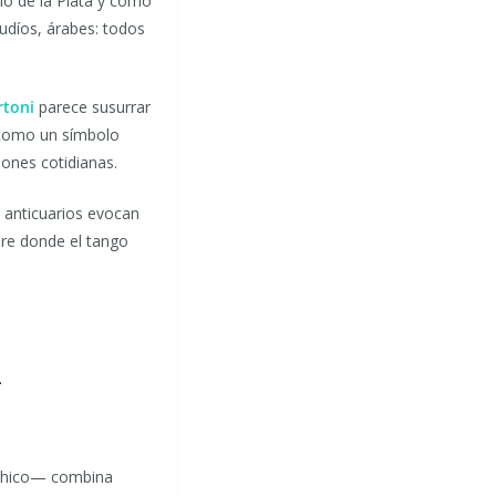
ío de la Plata y como
judíos, árabes: todos
rtoni
parece susurrar
 como un símbolo
iones cotidianas.
y anticuarios evocan
ibre donde el tango
n
 Chico— combina