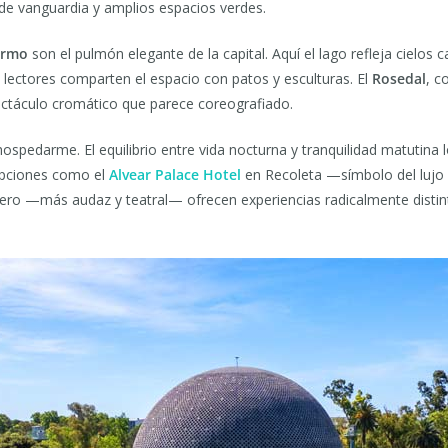
de vanguardia y amplios espacios verdes.
ermo
son el pulmón elegante de la capital. Aquí el lago refleja cielos
 y lectores comparten el espacio con patos y esculturas. El
Rosedal
, c
ectáculo cromático que parece coreografiado.
 hospedarme. El equilibrio entre vida nocturna y tranquilidad matutina 
 Opciones como el
Alvear Palace Hotel
en Recoleta —símbolo del lujo
ro —más audaz y teatral— ofrecen experiencias radicalmente distin