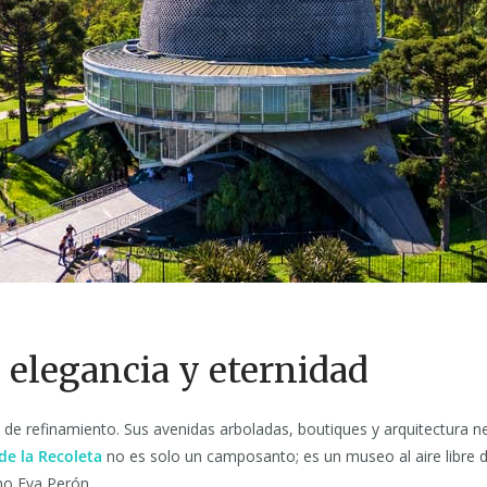
 elegancia y eternidad
de refinamiento. Sus avenidas arboladas, boutiques y arquitectura n
de la Recoleta
no es solo un camposanto; es un museo al aire libre
mo Eva Perón.