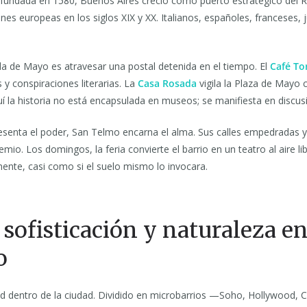
fundada en 1580, Buenos Aires creció como puerto estratégico del R
nes europeas en los siglos XIX y XX. Italianos, españoles, franceses, 
da de Mayo es atravesar una postal detenida en el tiempo. El
Café To
s y conspiraciones literarias. La
Casa Rosada
vigila la Plaza de Mayo
Aquí la historia no está encapsulada en museos; se manifiesta en discus
resenta el poder, San Telmo encarna el alma. Sus calles empedradas 
mio. Los domingos, la feria convierte el barrio en un teatro al aire l
te, casi como si el suelo mismo lo invocara.
sofisticación y naturaleza e
o
d dentro de la ciudad. Dividido en microbarrios —Soho, Hollywood,