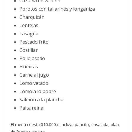
Cazuela de vacuno
Porotos con tallarines y longaniza
Charquicán
Lentejas
Lasagna
Pescado frito
Costillar
Pollo asado
Humitas
Carne al jugo
Lomo vetado
Lomo a lo pobre
Salmón a la plancha
Palta reina
El menú cuesta $10.000 e incluye pancito, ensalada, plato
de fondo y postre.