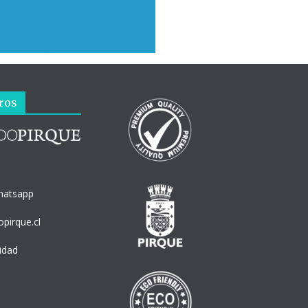
ros
hatsapp
pirque.cl
cidad