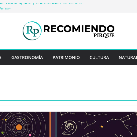
o: Historia, arte y entretención en Centro
Pirque
erveza artesanal: Las 5 mejores
 del mundo
Rayo Credit y diferencias frente a
iores
: destinos que nunca pasan de moda
uentan historias: ingredientes que dieron
s enteros
S
GASTRONOMÍA
PATRIMONIO
CULTURA
NATURA