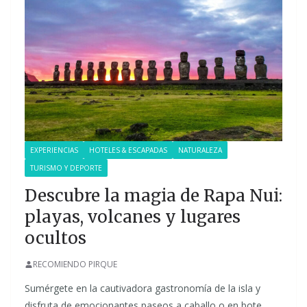
EXPERIENCIAS
HOTELES & ESCAPADAS
NATURALEZA
TURISMO Y DEPORTE
Descubre la magia de Rapa Nui:
playas, volcanes y lugares
ocultos
RECOMIENDO PIRQUE
Sumérgete en la cautivadora gastronomía de la isla y
disfruta de emocionantes paseos a caballo o en bote,