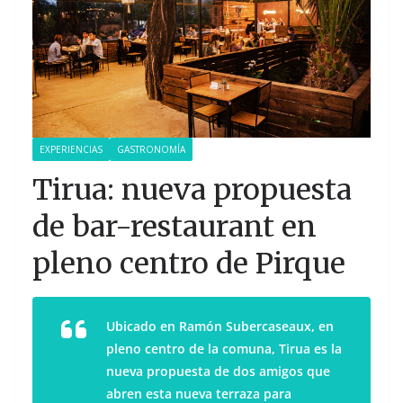
EXPERIENCIAS
GASTRONOMÍA
Tirua: nueva propuesta
de bar-restaurant en
pleno centro de Pirque
Ubicado en Ramón Subercaseaux, en
pleno centro de la comuna, Tirua es la
nueva propuesta de dos amigos que
abren esta nueva terraza para