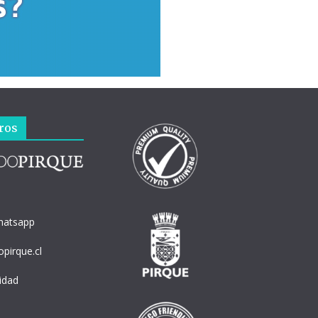
ros
hatsapp
pirque.cl
cidad