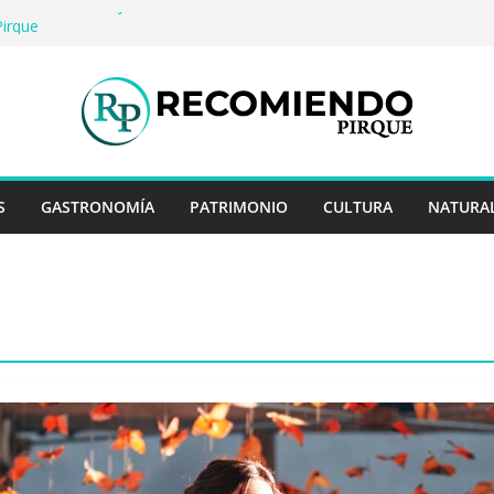
o: Historia, arte y entretención en Centro
Pirque
erveza artesanal: Las 5 mejores
 del mundo
Rayo Credit y diferencias frente a
iores
: destinos que nunca pasan de moda
uentan historias: ingredientes que dieron
s enteros
S
GASTRONOMÍA
PATRIMONIO
CULTURA
NATURA