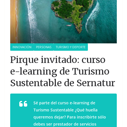
INNOVACIÓN
PERSONAS
TURISMO Y DEPORTE
Pirque invitado: curso
e-learning de Turismo
Sustentable de Sernatur
Sé parte del curso e-learning de
Turismo Sustentable ¿Qué huella
queremos dejar? Para inscribirte sólo
debes ser prestador de servicios