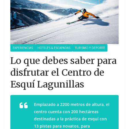
EXPERIENCIAS
HOTELES & ESCAPADAS
TURISMO Y DEPORTE
Lo que debes saber para
disfrutar el Centro de
Esquí Lagunillas
Emplazado a 2200 metros de altura, el
centro cuenta con 200 hectáreas
destinadas a la práctica de esquí con
13 pistas para novatos, para