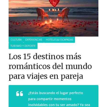
CULTURA
EXPERIENCIAS
HOTELES & ESCAPADAS
TURISMO Y DEPORTE
Los 15 destinos más
románticos del mundo
para viajes en pareja
¿Estás buscando el lugar perfecto
para compartir momentos
inolvidables con tu ser amado? Ya sea