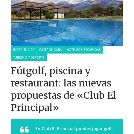
EXPERIENCIAS
GASTRONOMÍA
HOTELES & ESCAPADAS
TURISMO Y DEPORTE
Fútgolf, piscina y
restaurant: las nuevas
propuestas de «Club El
Principal»
En Club El Principal puedes jugar golf,