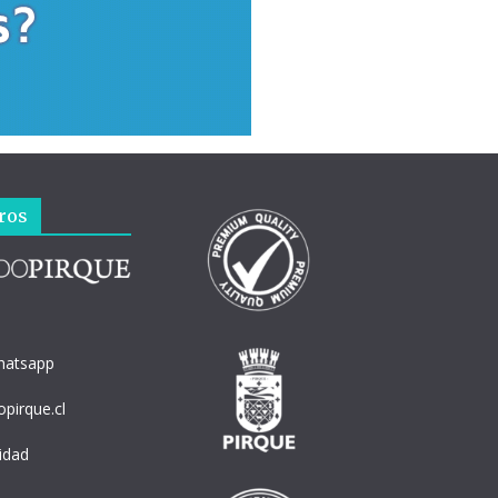
ros
hatsapp
pirque.cl
cidad