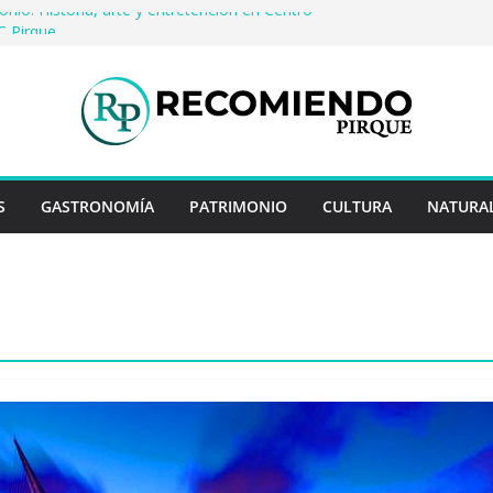
onio: Historia, arte y entretención en Centro
C Pirque
 cerveza artesanal: Las 5 mejores
as del mundo
en Rayo Credit y diferencias frente a
teriores
ina: destinos que nunca pasan de moda
 cuentan historias: ingredientes que dieron
ses enteros
S
GASTRONOMÍA
PATRIMONIO
CULTURA
NATURA