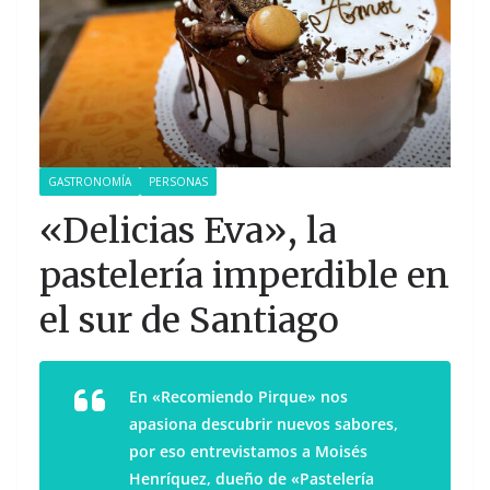
GASTRONOMÍA
PERSONAS
«Delicias Eva», la
pastelería imperdible en
el sur de Santiago
En «Recomiendo Pirque» nos
apasiona descubrir nuevos sabores,
por eso entrevistamos a Moisés
Henríquez, dueño de «Pastelería