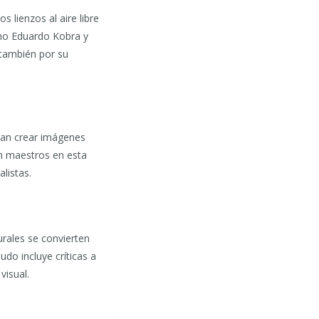
 lienzos al aire libre
omo Eduardo Kobra y
 también por su
scan crear imágenes
on maestros en esta
listas.
urales se convierten
udo incluye críticas a
visual.