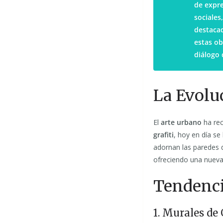
de expre
sociales
destacad
estas ob
diálogo 
La Evolu
El
arte urbano
ha rec
grafiti
, hoy en día s
adornan las paredes 
ofreciendo una nueva
Tendenci
1. Murales de