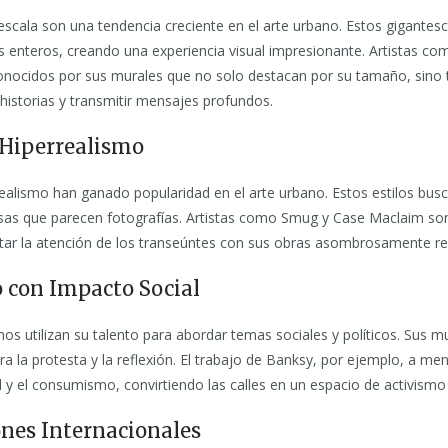
scala son una tendencia creciente en el arte urbano. Estos gigantescos
os enteros, creando una experiencia visual impresionante. Artistas c
onocidos por sus murales que no solo destacan por su tamaño, sino
 historias y transmitir mensajes profundos.
 Hiperrealismo
rrealismo han ganado popularidad en el arte urbano. Estos estilos bu
cisas que parecen fotografías. Artistas como Smug y Case Maclaim s
tar la atención de los transeúntes con sus obras asombrosamente rea
o con Impacto Social
os utilizan su talento para abordar temas sociales y políticos. Sus m
a la protesta y la reflexión. El trabajo de Banksy, por ejemplo, a men
ad y el consumismo, convirtiendo las calles en un espacio de activismo 
ones Internacionales