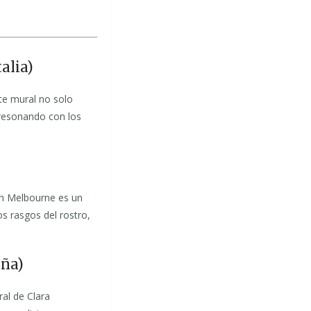
alia)
e mural no solo
resonando con los
n Melbourne es un
os rasgos del rostro,
aña)
al de Clara