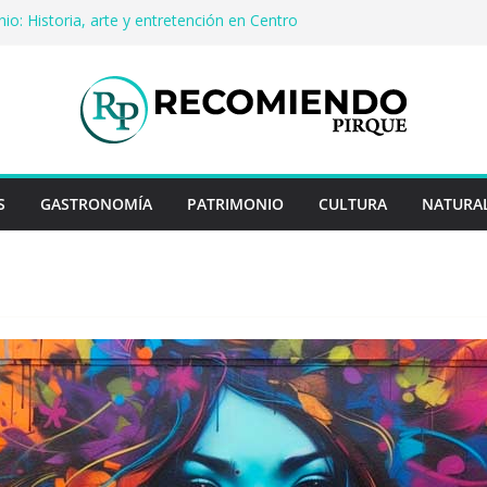
io: Historia, arte y entretención en Centro
Pirque
cerveza artesanal: Las 5 mejores
s del mundo
 Rayo Credit y diferencias frente a
riores
a: destinos que nunca pasan de moda
cuentan historias: ingredientes que dieron
es enteros
S
GASTRONOMÍA
PATRIMONIO
CULTURA
NATURA