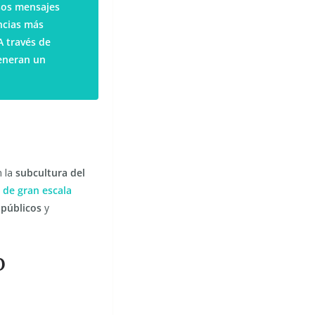
sos mensajes
encias más
A través de
generan un
n la
subcultura del
 de gran escala
públicos
y
o