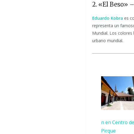
2. «El Beso» –
Eduardo Kobra
es co
representa un famoso
Mundial. Los colores 
urbano mundial.
n en Centro d
Pirque