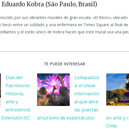
 Eduardo Kobra (São Paulo, Brasil)
nocido por sus vibrantes murales de gran escala. «El Beso», ubicado
 beso entre un soldado y una enfermera en Times Square al final de
brillantes y el estilo único de Kobra hacen que este mural sea una pi
TE PUEDE INTERESAR
Días del
Lollapalooz
Patrimonio:
a: el show
Historia,
internacion
arte y
al que abre
entretenció
las puertas
e Extensión UC
al turismo de espectáculos
en arte y 
Chile