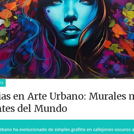
RA
as en Arte Urbano: Murales 
tes del Mundo
urbano ha evolucionado de simples grafitis en callejones oscuros 