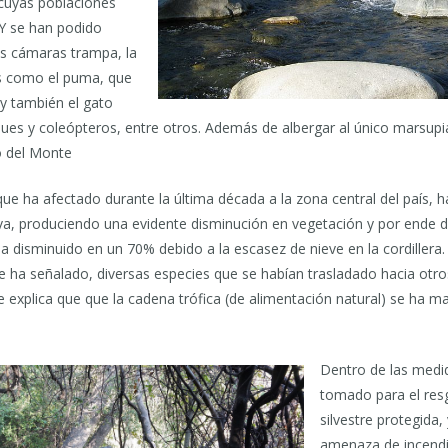
, cuyas poblaciones
Y se han podido
sus cámaras trampa, la
s como el puma, que
 y también el gato
ques y coleópteros, entre otros. Además de albergar al único marsupi
o del Monte
ue ha afectado durante la última década a la zona central del país,
va, produciendo una evidente disminución en vegetación y por ende de
 disminuido en un 70% debido a la escasez de nieve en la cordillera.
e ha señalado, diversas especies que se habían trasladado hacia otr
que explica que que la cadena trófica (de alimentación natural) se ha m
Dentro de las medi
tomado para el res
silvestre protegida,
amenaza de incendi