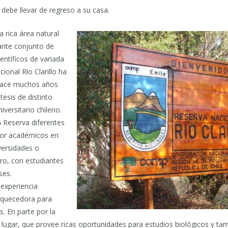
 debe llevar de regreso a su casa.
 rica área natural
ante conjunto de
ientíficos de variada
ional Río Clarillo ha
 hace muchos años
tesis de distinto
iversitario chileno.
a Reserva diferentes
por académicos en
versidades o
ero, con estudiantes
ses.
experiencia
quecedora para
s. En parte por la
lugar, que provee ricas oportunidades para estudios biológicos y tam