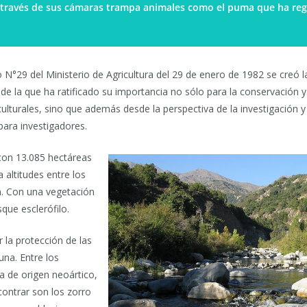
 a través de sus cámaras trampa animales como el puma que ha re
N°29 del Ministerio de Agricultura del 29 de enero de 1982 se creó 
esde la que ha ratificado su importancia no sólo para la conservación 
culturales, sino que además desde la perspectiva de la investigación y
para investigadores.
con 13.085 hectáreas
a altitudes entre los
. Con una vegetación
que esclerófilo.
 la protección de las
una. Entre los
a de origen neoártico,
contrar son los zorro