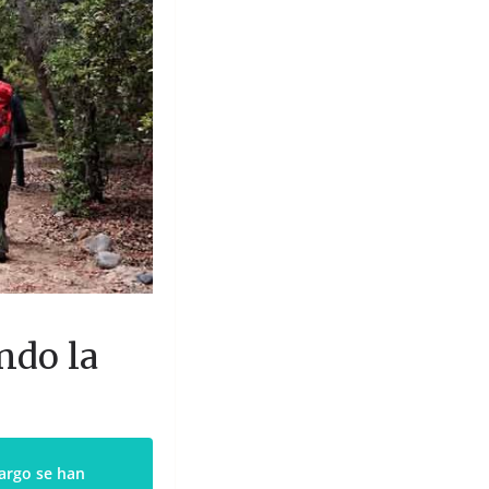
ndo la
bargo se han