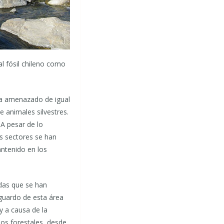
al fósil chileno como
 ha amenazado de igual
 animales silvestres.
 A pesar de lo
os sectores se han
antenido en los
das que se han
guardo de esta área
 y a causa de la
os forestales, desde