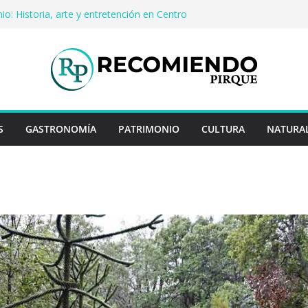
io: Historia, arte y entretención en Centro
Pirque
erveza artesanal: Las 5 mejores
s del mundo
 Rayo Credit y diferencias frente a
riores
a: destinos que nunca pasan de moda
uentan historias: ingredientes que dieron
s enteros
S
GASTRONOMÍA
PATRIMONIO
CULTURA
NATURA