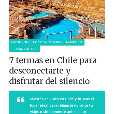
EXPERIENCIAS
HOTELES & ESCAPADAS
NATURALEZA
TURISMO Y DEPORTE
7 termas en Chile para
desconectarte y
disfrutar del silencio
Si estás de visita en Chile y buscas el
lugar ideal para relajarte durante tu
viaje, o simplemente anhelas un