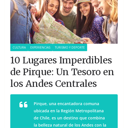
CULTURA
EXPERIENCIAS
TURISMO Y DEPORTE
10 Lugares Imperdibles
de Pirque: Un Tesoro en
los Andes Centrales
Pirque, una encantadora comuna
ubicada en la Región Metropolitana
de Chile, es un destino que combina
la belleza natural de los Andes con la