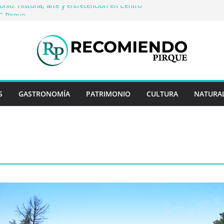
onio: Historia, arte y entretención en Centro
C Pirque
 cerveza artesanal: Las 5 mejores
as del mundo
en Rayo Credit y diferencias frente a
teriores
ina: destinos que nunca pasan de moda
 cuentan historias: ingredientes que dieron
ses enteros
S
GASTRONOMÍA
PATRIMONIO
CULTURA
NATURA