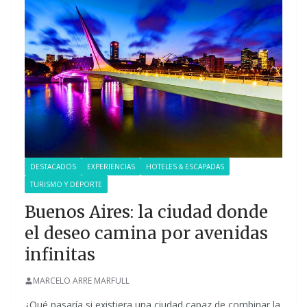
DESTACADOS
EXPERIENCIAS
HOTELES & ESCAPADAS
TURISMO Y DEPORTE
Buenos Aires: la ciudad donde
el deseo camina por avenidas
infinitas
MARCELO ARRE MARFULL
¿Qué pasaría si existiera una ciudad capaz de combinar la