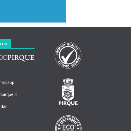
ros
hatsapp
pirque.cl
cidad