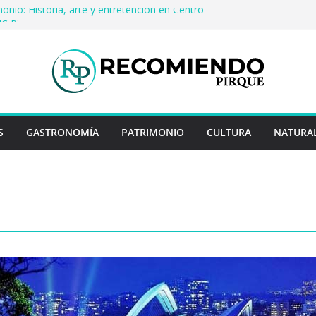
monio: Historia, arte y entretención en Centro
UC Pirque
a cerveza artesanal: Las 5 mejores
ías del mundo
 en Rayo Credit y diferencias frente a
steriores
ina: destinos que nunca pasan de moda
e cuentan historias: ingredientes que dieron
íses enteros
S
GASTRONOMÍA
PATRIMONIO
CULTURA
NATURA