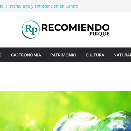
o: Historia, arte y entretención en Centro
Pirque
erveza artesanal: Las 5 mejores
 del mundo
Rayo Credit y diferencias frente a
iores
: destinos que nunca pasan de moda
uentan historias: ingredientes que dieron
s enteros
S
GASTRONOMÍA
PATRIMONIO
CULTURA
NATURA