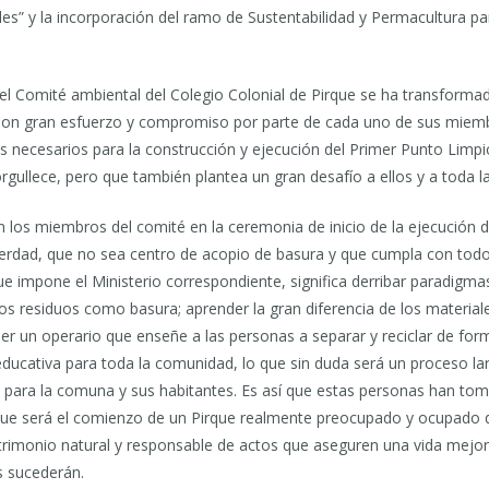
les” y la incorporación del ramo de Sustentabilidad y Permacultura p
 el Comité ambiental del Colegio Colonial de Pirque se ha transforma
 Con gran esfuerzo y compromiso por parte de cada uno de sus miem
s necesarios para la construcción y ejecución del Primer Punto Limp
gullece, pero que también plantea un gran desafío a ellos y a toda l
 los miembros del comité en la ceremonia de inicio de la ejecución d
erdad, que no sea centro de acopio de basura y que cumpla con todo
e impone el Ministerio correspondiente, significa derribar paradigm
os residuos como basura; aprender la gran diferencia de los material
r un operario que enseñe a las personas a separar y reciclar de fo
ducativa para toda la comunidad, lo que sin duda será un proceso la
o para la comuna y sus habitantes. Es así que estas personas han to
que será el comienzo de un Pirque realmente preocupado y ocupado 
trimonio natural y responsable de actos que aseguren una vida mejor
 sucederán.