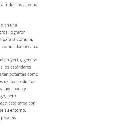
ara todos los alumnos
do en una
bros, lograron
io para la comuna,
a comunidad pircana.
el proyecto, generar
s los estándares
as tan potentes como
es de los productos
rma adecuada y
rgo, pero
mado esta tarea con
de su entorno,
 para las