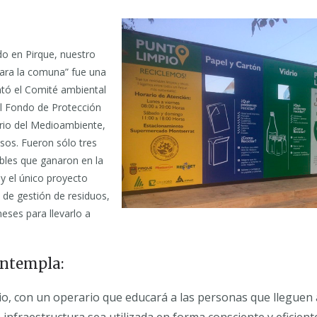
do en Pirque, nuestro
para la comuna” fue una
tó el Comité ambiental
al Fondo de Protección
erio del Medioambiente,
sos. Fueron sólo tres
bles que ganaron en la
y el único proyecto
a de gestión de residuos,
eses para llevarlo a
ontempla:
o, con un operario que educará a las personas que lleguen a
 infraestructura sea utilizada en forma consciente y eficien