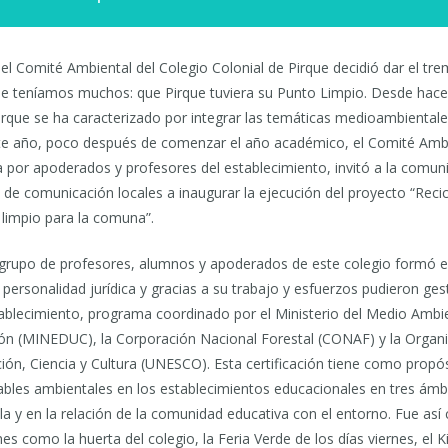
el Comité Ambiental del Colegio Colonial de Pirque decidió dar el t
ue teníamos muchos: que Pirque tuviera su Punto Limpio. Desde hace 
irque se ha caracterizado por integrar las temáticas medioambientale
Este año, poco después de comenzar el año académico, el Comité Ambi
 por apoderados y profesores del establecimiento, invitó a la comuni
de comunicación locales a inaugurar la ejecución del proyecto “Reci
 limpio para la comuna”.
 grupo de profesores, alumnos y apoderados de este colegio formó e
personalidad jurídica y gracias a su trabajo y esfuerzos pudieron gest
tablecimiento, programa coordinado por el Ministerio del Medio Ambi
ión (MINEDUC), la Corporación Nacional Forestal (CONAF) y la Organ
ión, Ciencia y Cultura (UNESCO). Esta certificación tiene como propó
ables ambientales en los establecimientos educacionales en tres ámb
ela y en la relación de la comunidad educativa con el entorno. Fue as
es como la huerta del colegio, la Feria Verde de los días viernes, el 