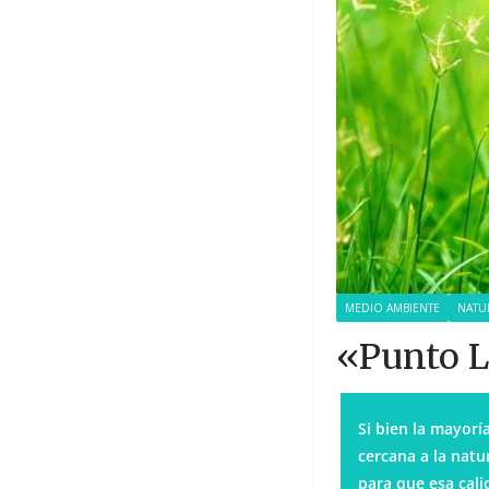
MEDIO AMBIENTE
NATU
«Punto L
Si bien la mayorí
cercana a la nat
para que esa cali