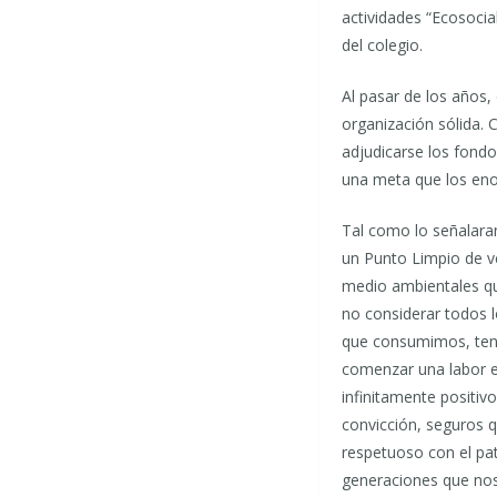
actividades “Ecosocia
del colegio.
Al pasar de los años,
organización sólida.
adjudicarse los fondo
una meta que los enor
Tal como lo señalaran
un Punto Limpio de v
medio ambientales qu
no considerar todos l
que consumimos, tene
comenzar una labor e
infinitamente positiv
convicción, seguros 
respetuoso con el pa
generaciones que nos