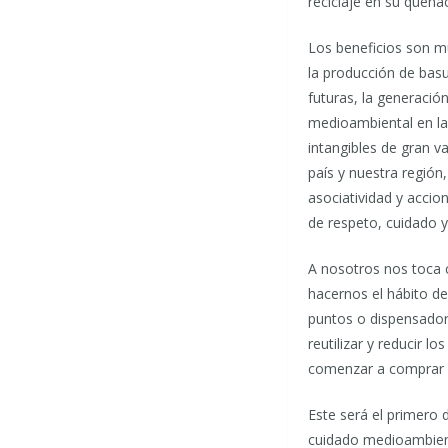
reciclaje en su queha
Los beneficios son m
la producción de basu
futuras, la generació
medioambiental en la 
intangibles de gran va
país y nuestra región
asociatividad y accio
de respeto, cuidado y
A nosotros nos toca 
hacernos el hábito d
puntos o dispensadore
reutilizar y reducir 
comenzar a comprar pr
Este será el primero 
cuidado medioambient