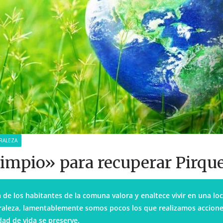
RALEZA
impio» para recuperar Pirque
a de los habitantes de la comuna valora y enaltece vivir en una lo
uraleza, lamentablemente somos pocos los que realizamos accione
dad de vida se preserve.