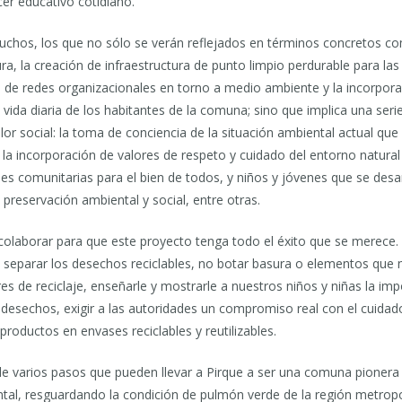
cer educativo cotidiano.
uchos, los que no sólo se verán reflejados en términos concretos co
ra, la creación de infraestructura de punto limpio perdurable para la
n de redes organizacionales en torno a medio ambiente y la incorpor
vida diaria de los habitantes de la comuna; sino que implica una seri
lor social: la toma de conciencia de la situación ambiental actual que v
, la incorporación de valores de respeto y cuidado del entorno natur
nes comunitarias para el bien de todos, y niños y jóvenes que se desar
 preservación ambiental y social, entre otras.
colaborar para que este proyecto tenga todo el éxito que se merece
e separar los desechos reciclables, no botar basura o elementos que
s de reciclaje, enseñarle y mostrarle a nuestros niños y niñas la impo
los desechos, exigir a las autoridades un compromiso real con el cuid
oductos en envases reciclables y reutilizables.
de varios pasos que pueden llevar a Pirque a ser una comuna pionera 
al, resguardando la condición de pulmón verde de la región metropo