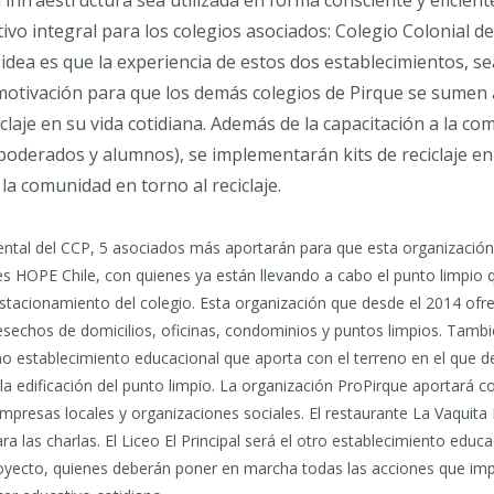
ivo integral para los colegios asociados: Colegio Colonial de
La idea es que la experiencia de estos dos establecimientos, 
motivación para que los demás colegios de Pirque se sumen a
iclaje en su vida cotidiana. Además de la capacitación a la c
poderados y alumnos), se implementarán kits de reciclaje en l
la comunidad en torno al reciclaje.
ental del CCP, 5 asociados más aportarán para que esta organización
es HOPE Chile, con quienes ya están llevando a cabo el punto limpio 
stacionamiento del colegio. Esta organización que desde el 2014 ofrec
s desechos de domicilios, oficinas, condominios y puntos limpios. Tamb
o establecimiento educacional que aporta con el terreno en el que d
edificación del punto limpio. La organización ProPirque aportará con
presas locales y organizaciones sociales. El restaurante La Vaquita
ara las charlas. El Liceo El Principal será el otro establecimiento educa
oyecto, quienes deberán poner en marcha todas las acciones que impli