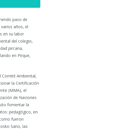
remendo paso de
varios años, el
s en su labor
ental del colegio,
dad pircana,
clando en Pirque,
l Comité Ambiental,
ionar la Certificación
ente (MMA), el
ización de Naciones
sito fomentar la
itos: pedagógico, en
í como fueron
Kiosko Sano, las