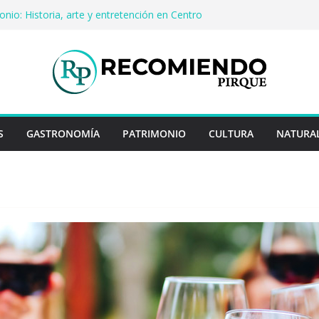
onio: Historia, arte y entretención en Centro
C Pirque
 cerveza artesanal: Las 5 mejores
as del mundo
en Rayo Credit y diferencias frente a
teriores
ina: destinos que nunca pasan de moda
 cuentan historias: ingredientes que dieron
ses enteros
S
GASTRONOMÍA
PATRIMONIO
CULTURA
NATURA