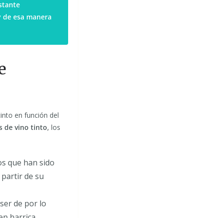
astante
 y de esa manera
e
into en función del
s de vino tinto
, los
os que han sido
partir de su
ser de por lo
n barrica.