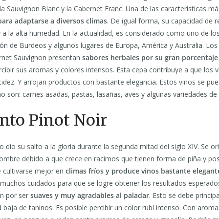
a Sauvignon Blanc y la Cabernet Franc. Una de las características má
 para adaptarse a diversos climas
. De igual forma, su capacidad de re
y a la alta humedad. En la actualidad, es considerado como uno de l
ión de Burdeos y algunos lugares de Europa, América y Australia. Los 
rnet Sauvignon presentan
sabores herbales por su gran porcentaje
cibir sus aromas y colores intensos. Esta cepa contribuye a que los 
idez. Y arrojan productos con bastante elegancia. Estos vinos se pu
o son: carnes asadas, pastas, lasañas, aves y algunas variedades de
into Pinot Noir
o dio su salto a la gloria durante la segunda mitad del siglo XIV. Se o
 nombre debido a que crece en racimos que tienen forma de piña y po
e cultivarse mejor en
climas fríos y produce vinos bastante elegant
 muchos cuidados para que se logre obtener los resultados esperado
an por ser
suaves y muy agradables al paladar
. Esto se debe princi
 baja de taninos. Es posible percibir un color rubí intenso. Con arom