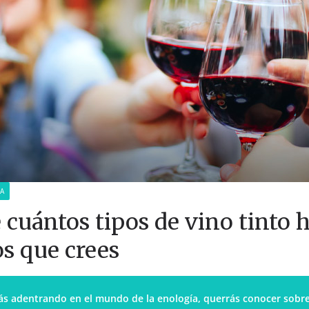
A
cuántos tipos de vino tinto h
os que crees
tás adentrando en el mundo de la enología, querrás conocer sobre