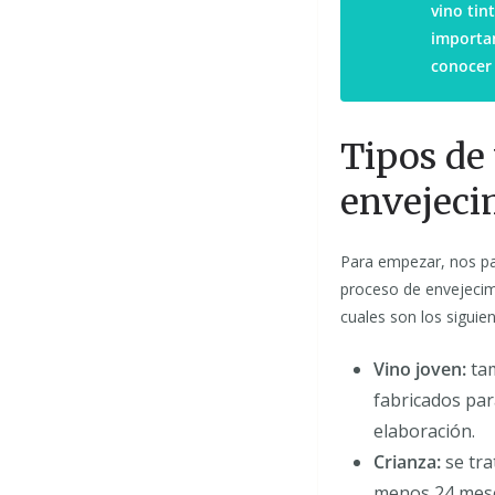
vino tin
importan
conocer 
Tipos de
envejeci
Para empezar, nos par
proceso de envejecim
cuales son los siguien
Vino joven:
tam
fabricados par
elaboración.
Crianza:
se tra
menos 24 meses