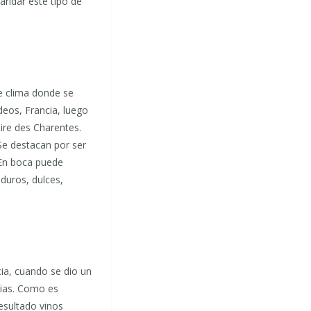
aridar este tipo de
e clima donde se
deos, Francia, luego
ire des Charentes.
 Se destacan por ser
 En boca puede
aduros, dulces,
ia, cuando se dio un
pias. Como es
esultado vinos