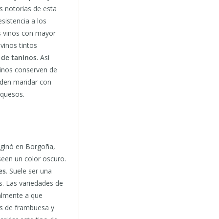
s notorias de esta
sistencia a los
os vinos con mayor
vinos tintos
 de taninos
. Así
vinos conserven de
eden maridar con
 quesos.
riginó en Borgoña,
seen un color oscuro.
es
. Suele ser una
s. Las variedades de
palmente a que
as de frambuesa y