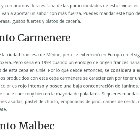
 con aromas florales. Una de las particularidades de estos vinos es 
e van a aportar un sabor con más fuerza. Puedes maridar este tipo d
brasa, guisos fuertes y platos de cacería.
tinto Carmenere
e la ciudad francesa de Médoc, pero se exterminó en Europa en el si
loxera. Pero sería en 1994 cuando un enólogo de origen francés haría
s de esta cepa en Chile. Por lo que desde entonces, se
considera a e
inos producidos con esta cepa carmenere se caracterizan por tener u
 color es
rojo intenso y posee una baja concentración de taninos
,
ue suele caer muy bien en la mayoría de paladares. Si quieres maridar e
nes asadas, pastel de choclo, empanadas de pino, carnes de cerdo, 
ate.
tinto Malbec