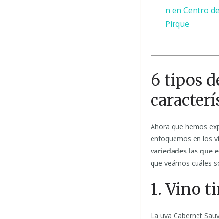
n en Centro d
Pirque
6 tipos d
caracterí
Ahora que hemos exp
enfoquemos en los vi
variedades las que e
que veámos cuáles so
1. Vino 
La uva Cabernet Sauvi