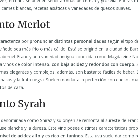
vez, en nariz se pueden sentir aromas de cereza y grosella. Podrás m
 carnes blancas, recetas asiáticas y variedades de quesos suaves.
into Merlot
caracteriza por
pronunciar distintas personalidades
según el tipo d
l viñedo sea más frío o más cálido. Está se originó en la ciudad de Bur
 Cabernet Franc y una variedad antigua conocida como Magdaleine No
ja vinos de
color intenso, con baja acidez y redondos con cuerpo
.
omas elegantes y complejos, además, son bastante fáciles de beber.
s pasas y la fruta negra. Suelen maridar a la perfección con quesos m
atos de caza.
into Syrah
 denominada como Shiraz y su origen se remonta al sureste de Franc
se blanche y la dureza. Este vino posee distintas características pro
nivel de acidez alto y es rico en taninos
. Esta uva suele dar como r