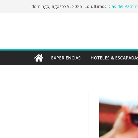
Saltar
Lo último:
Días del Patrim
domingo, agosto 9, 2026
al
de Extensión U
El tesoro de la
contenido
microcervecerí
Primer crédito 
solicitudes pos
Chile y Argent
Los sabores que
identidad a paí
EXPERIENCIAS
HOTELES & ESCAPADA