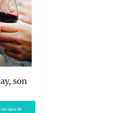
ay, son
 los tipos de