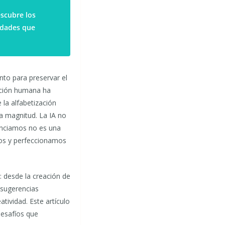
escubre los
idades que
nto para preservar el
ación humana ha
 la alfabetización
a magnitud. La IA no
senciamos no es una
mos y perfeccionamos
: desde la creación de
s sugerencias
tividad. Este artículo
desafíos que