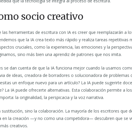
ida que la tecnología se integra al proceso de escritura.
como socio creativo
las herramientas de escritura con IA es creer que reemplazarán a lo
ndemos que la IA crea texto más rápido y realiza tareas repetitivas 
ectos cruciales, como la experiencia, las emociones y la perspectiva.
ginamos, sino más bien una aprendiz de patrones que nos imita.
les se dan cuenta de que la IA funciona mejor cuando la usamos com
uvia de ideas, creadora de borradores o solucionadora de problemas
sitas un enfoque nuevo para un artículo? La IA puede sugerirte doc
e? La IA puede ofrecerte alternativas. Esta colaboración permite a los
porta: la originalidad, la perspicacia y la voz narrativa.
a sustitución, sino la colaboración. La mayoría de los escritores que d
en la creación —y no como una competidora— descubren que se v
 más creativos.