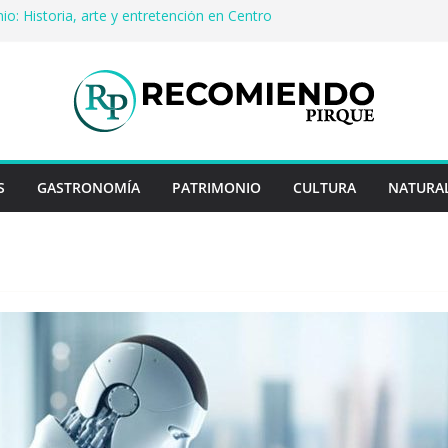
io: Historia, arte y entretención en Centro
Pirque
erveza artesanal: Las 5 mejores
s del mundo
 Rayo Credit y diferencias frente a
riores
a: destinos que nunca pasan de moda
uentan historias: ingredientes que dieron
s enteros
S
GASTRONOMÍA
PATRIMONIO
CULTURA
NATURA