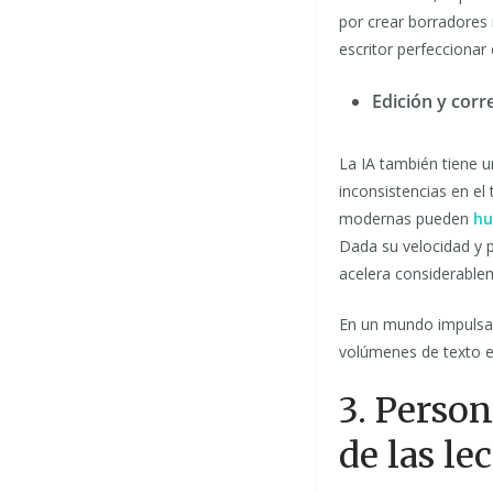
por crear borradores 
escritor perfeccionar 
Edición y corr
La IA también tiene u
inconsistencias en e
modernas pueden
hu
Dada su velocidad y p
acelera considerablem
En un mundo impulsad
volúmenes de texto en
3. Person
de las lec