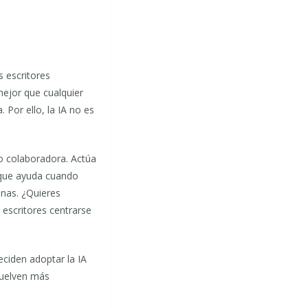
s escritores
mejor que cualquier
 Por ello, la IA no es
o colaboradora. Actúa
 que ayuda cuando
enas. ¿Quieres
 escritores centrarse
eciden adoptar la IA
uelven más