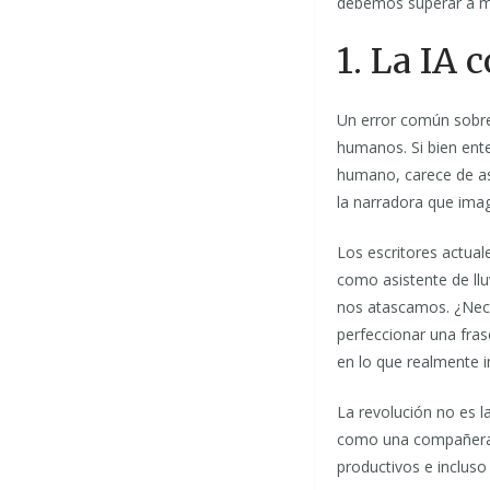
debemos superar a med
1. La IA 
Un error común sobre 
humanos. Si bien ente
humano, carece de asp
la narradora que ima
Los escritores actua
como asistente de ll
nos atascamos. ¿Nece
perfeccionar una fras
en lo que realmente im
La revolución no es l
como una compañera 
productivos e incluso