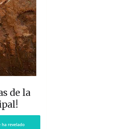
s de la
ipal!
e ha revelado