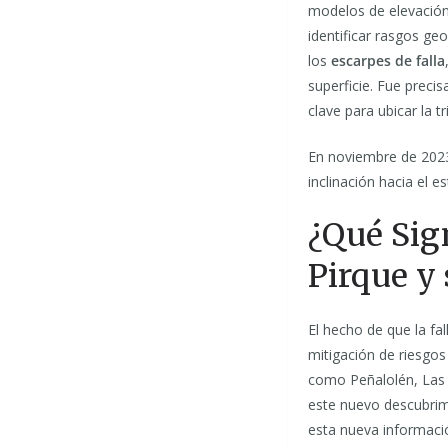
modelos de elevación
identificar rasgos ge
los
escarpes de falla
superficie. Fue prec
clave para ubicar la t
En noviembre de 2023,
inclinación hacia el e
¿Qué Sig
Pirque y
El hecho de que la fal
mitigación de riesgo
como Peñalolén, Las 
este nuevo descubrim
esta nueva informació