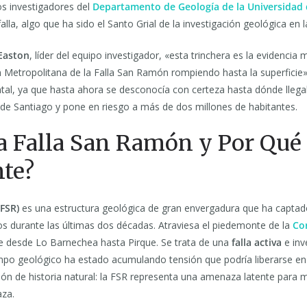
los investigadores del
Departamento de Geología de la Universidad 
 falla, algo que ha sido el Santo Grial de la investigación geológica en l
 Easton
, líder del equipo investigador, «esta trinchera es la evidencia 
 Metropolitana de la Falla San Ramón rompiendo hasta la superficie»
l, ya que hasta ahora se desconocía con certeza hasta dónde llegaba
e Santiago y pone en riesgo a más de dos millones de habitantes.
la Falla San Ramón y Por Qué
te?
FSR)
es una estructura geológica de gran envergadura que ha captad
s durante las últimas dos décadas. Atraviesa el piedemonte de la
Cor
e desde Lo Barnechea hasta Pirque. Se trata de una
falla activa
e inve
iempo geológico ha estado acumulando tensión que podría liberarse en
ón de historia natural: la FSR representa una amenaza latente para 
aza.