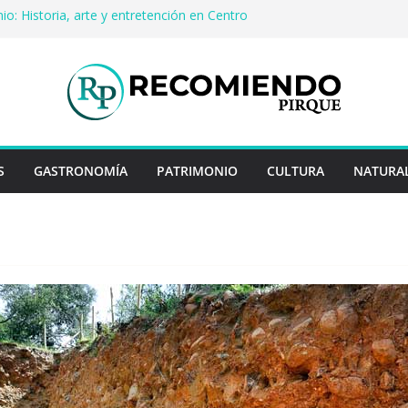
io: Historia, arte y entretención en Centro
Pirque
erveza artesanal: Las 5 mejores
s del mundo
 Rayo Credit y diferencias frente a
riores
a: destinos que nunca pasan de moda
uentan historias: ingredientes que dieron
s enteros
S
GASTRONOMÍA
PATRIMONIO
CULTURA
NATURA