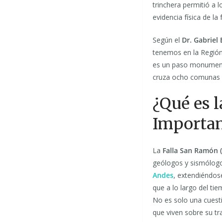
trinchera permitió a 
evidencia física de la
Según el
Dr. Gabriel
tenemos en la Región
es un paso monumenta
cruza ocho comunas d
¿Qué es 
Importan
La
Falla San Ramón (
geólogos y sismólogo
Andes
, extendiéndos
que a lo largo del t
No es solo una cuesti
que viven sobre su tr