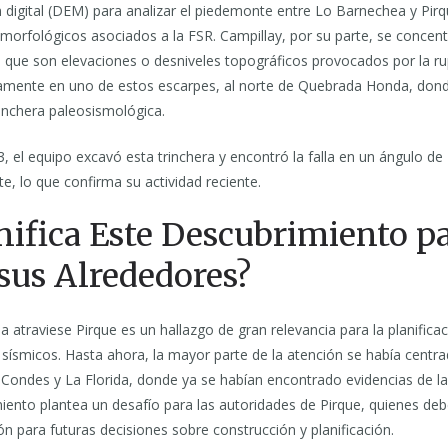
 digital (DEM) para analizar el piedemonte entre Lo Barnechea y Pir
omorfológicos asociados a la FSR. Campillay, por su parte, se concent
, que son elevaciones o desniveles topográficos provocados por la rupt
isamente en uno de estos escarpes, al norte de Quebrada Honda, dond
rinchera paleosismológica.
 el equipo excavó esta trinchera y encontró la falla en un ángulo de
ste, lo que confirma su actividad reciente.
nifica Este Descubrimiento p
 sus Alrededores?
la atraviese Pirque es un hallazgo de gran relevancia para la planifica
s sísmicos. Hasta ahora, la mayor parte de la atención se había cent
Condes y La Florida, donde ya se habían encontrado evidencias de l
iento plantea un desafío para las autoridades de Pirque, quienes de
n para futuras decisiones sobre construcción y planificación.