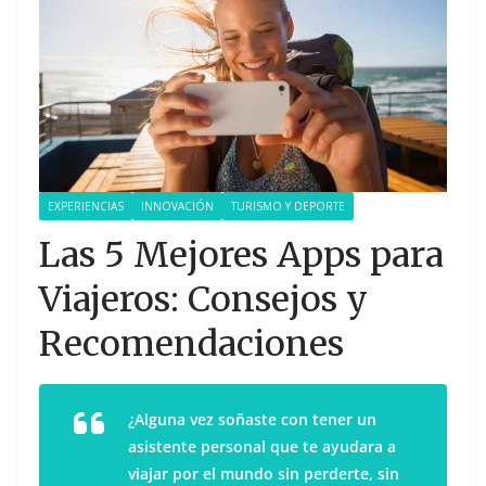
EXPERIENCIAS
INNOVACIÓN
TURISMO Y DEPORTE
Las 5 Mejores Apps para
Viajeros: Consejos y
Recomendaciones
¿Alguna vez soñaste con tener un
asistente personal que te ayudara a
viajar por el mundo sin perderte, sin