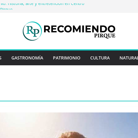
io: Historia, arte y entretención en Centro
Pirque
cerveza artesanal: Las 5 mejores
s del mundo
 Rayo Credit y diferencias frente a
riores
a: destinos que nunca pasan de moda
cuentan historias: ingredientes que dieron
es enteros
S
GASTRONOMÍA
PATRIMONIO
CULTURA
NATURA