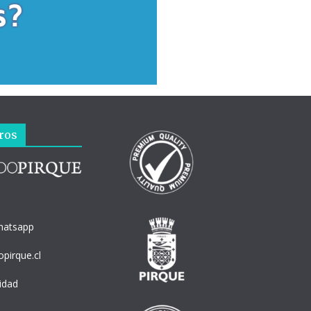
ros
hatsapp
pirque.cl
cidad