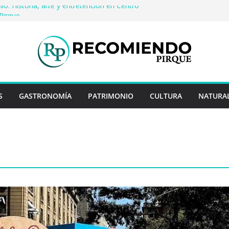
io: Historia, arte y entretención en Centro
Pirque
erveza artesanal: Las 5 mejores
s del mundo
 Rayo Credit y diferencias frente a
riores
a: destinos que nunca pasan de moda
uentan historias: ingredientes que dieron
s enteros
S
GASTRONOMÍA
PATRIMONIO
CULTURA
NATURA