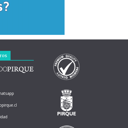
ros
hatsapp
pirque.cl
cidad