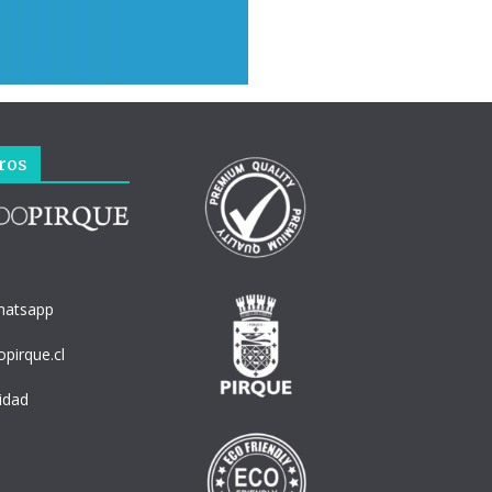
ros
hatsapp
pirque.cl
cidad