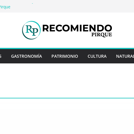
o: Historia, arte y entretención en Centro
Pirque
erveza artesanal: Las 5 mejores
 del mundo
Rayo Credit y diferencias frente a
iores
: destinos que nunca pasan de moda
uentan historias: ingredientes que dieron
s enteros
S
GASTRONOMÍA
PATRIMONIO
CULTURA
NATURA