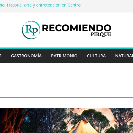
io: Historia, arte y entretención en Centro
Pirque
erveza artesanal: Las 5 mejores
s del mundo
 Rayo Credit y diferencias frente a
riores
a: destinos que nunca pasan de moda
uentan historias: ingredientes que dieron
s enteros
S
GASTRONOMÍA
PATRIMONIO
CULTURA
NATURA