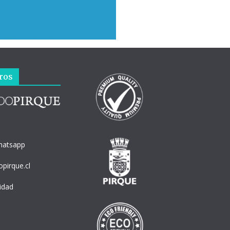
ros
hatsapp
pirque.cl
cidad