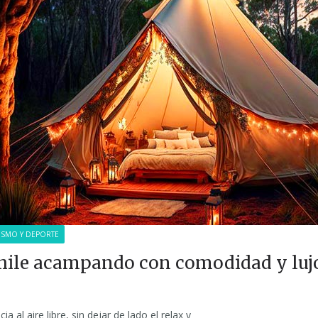
ISMO Y DEPORTE
hile acampando con comodidad y luj
a al aire libre, sin dejar de lado el relax y