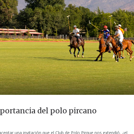
mportancia del polo pircano
eptar una invitación que el Club de Polo Pirque nos extendió, ¿el