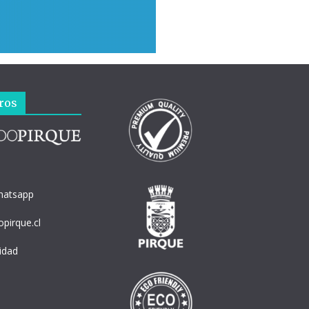
ros
hatsapp
pirque.cl
cidad