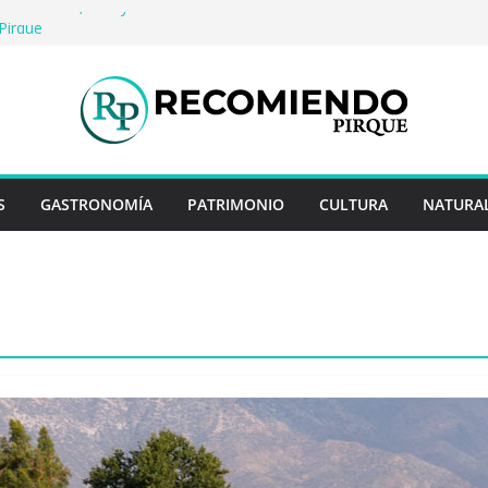
io: Historia, arte y entretención en Centro
Pirque
erveza artesanal: Las 5 mejores
s del mundo
 Rayo Credit y diferencias frente a
riores
a: destinos que nunca pasan de moda
uentan historias: ingredientes que dieron
s enteros
S
GASTRONOMÍA
PATRIMONIO
CULTURA
NATURA