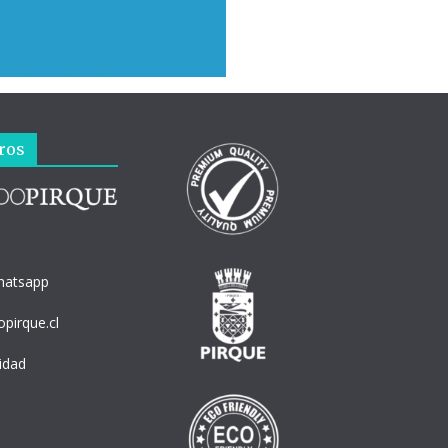
ros
hatsapp
pirque.cl
cidad