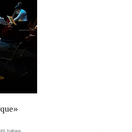
rque»
il, trabaja