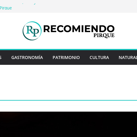
io: Historia, arte y entretención en Centro
Pirque
erveza artesanal: Las 5 mejores
s del mundo
 Rayo Credit y diferencias frente a
riores
a: destinos que nunca pasan de moda
uentan historias: ingredientes que dieron
s enteros
S
GASTRONOMÍA
PATRIMONIO
CULTURA
NATURA