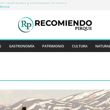
io: Historia, arte y entretención en Centro
Pirque
erveza artesanal: Las 5 mejores
s del mundo
 Rayo Credit y diferencias frente a
riores
a: destinos que nunca pasan de moda
uentan historias: ingredientes que dieron
s enteros
S
GASTRONOMÍA
PATRIMONIO
CULTURA
NATURA