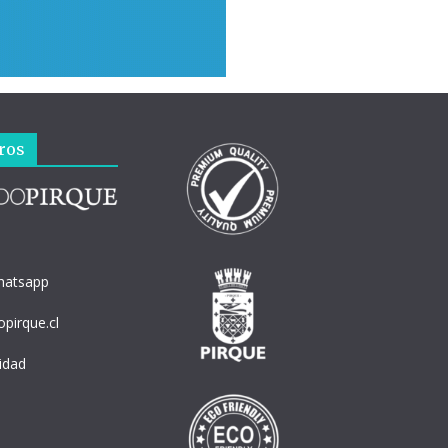
ros
hatsapp
pirque.cl
cidad