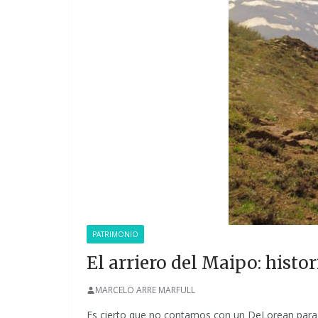
PATRIMONIO
El arriero del Maipo: histo
MARCELO ARRE MARFULL
Es cierto que no contamos con un DeLorean para r