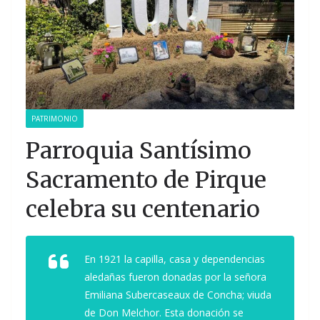
PATRIMONIO
Parroquia Santísimo
Sacramento de Pirque
celebra su centenario
En 1921 la capilla, casa y dependencias
aledañas fueron donadas por la señora
Emiliana Subercaseaux de Concha; viuda
de Don Melchor. Esta donación se