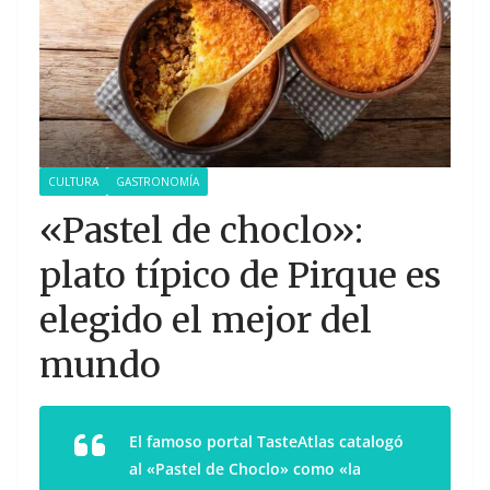
CULTURA
GASTRONOMÍA
«Pastel de choclo»:
plato típico de Pirque es
elegido el mejor del
mundo
El famoso portal TasteAtlas catalogó
al «Pastel de Choclo» como «la