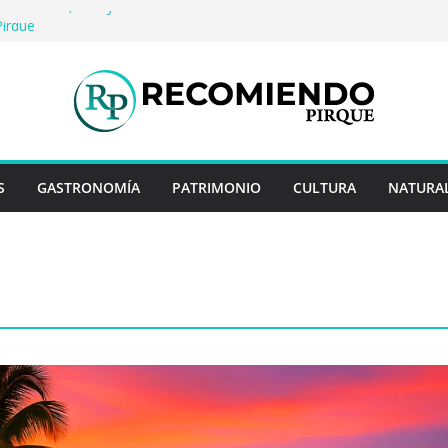
o: Historia, arte y entretención en Centro
Pirque
erveza artesanal: Las 5 mejores
 del mundo
Rayo Credit y diferencias frente a
iores
: destinos que nunca pasan de moda
uentan historias: ingredientes que dieron
s enteros
S
GASTRONOMÍA
PATRIMONIO
CULTURA
NATURA