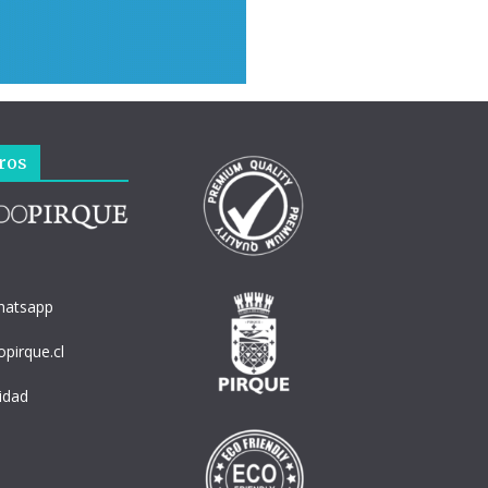
ros
hatsapp
pirque.cl
cidad