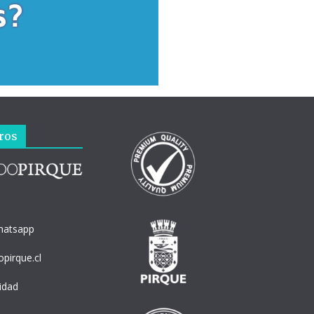
ros
hatsapp
pirque.cl
cidad