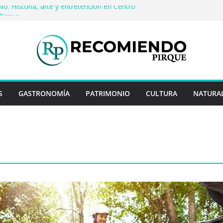
io: Historia, arte y entretención en Centro
Pirque
erveza artesanal: Las 5 mejores
s del mundo
 Rayo Credit y diferencias frente a
riores
a: destinos que nunca pasan de moda
uentan historias: ingredientes que dieron
s enteros
S
GASTRONOMÍA
PATRIMONIO
CULTURA
NATURA