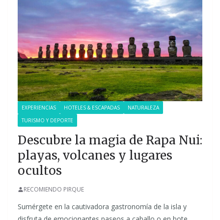
EXPERIENCIAS
HOTELES & ESCAPADAS
NATURALEZA
TURISMO Y DEPORTE
Descubre la magia de Rapa Nui:
playas, volcanes y lugares
ocultos
RECOMIENDO PIRQUE
Sumérgete en la cautivadora gastronomía de la isla y
disfruta de emocionantes paseos a caballo o en bote,