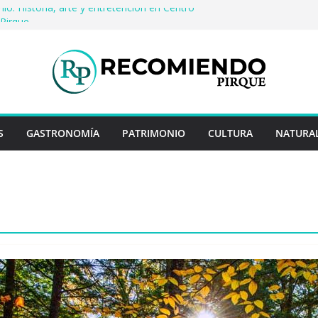
io: Historia, arte y entretención en Centro
Pirque
cerveza artesanal: Las 5 mejores
s del mundo
 Rayo Credit y diferencias frente a
riores
a: destinos que nunca pasan de moda
cuentan historias: ingredientes que dieron
es enteros
S
GASTRONOMÍA
PATRIMONIO
CULTURA
NATURA