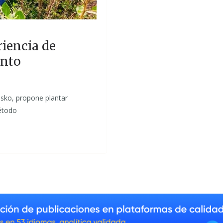
iencia de
ento
sko, propone plantar
étodo