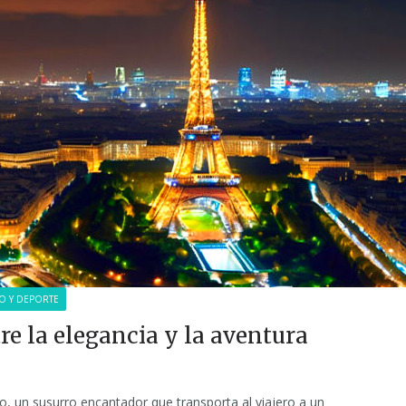
O Y DEPORTE
tre la elegancia y la aventura
o, un susurro encantador que transporta al viajero a un