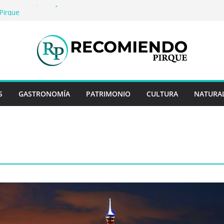
io: Historia, arte y entretención en Centro
Pirque
erveza artesanal: Las 5 mejores
s del mundo
 Rayo Credit y diferencias frente a
riores
a: destinos que nunca pasan de moda
uentan historias: ingredientes que dieron
s enteros
S
GASTRONOMÍA
PATRIMONIO
CULTURA
NATURA