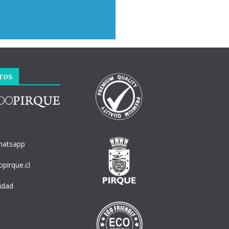
ros
hatsapp
pirque.cl
cidad