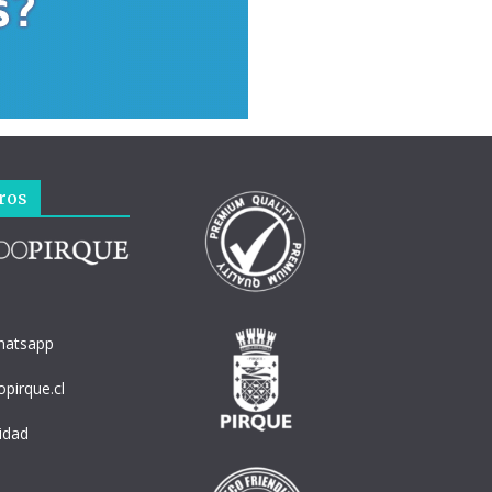
ros
hatsapp
pirque.cl
cidad