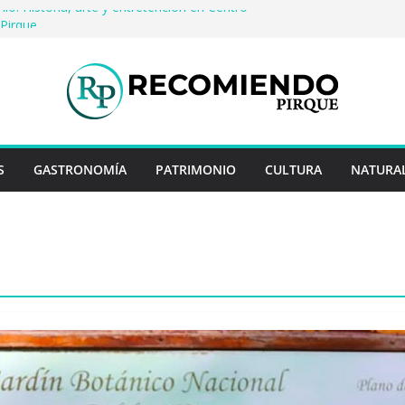
io: Historia, arte y entretención en Centro
Pirque
cerveza artesanal: Las 5 mejores
s del mundo
 Rayo Credit y diferencias frente a
riores
a: destinos que nunca pasan de moda
cuentan historias: ingredientes que dieron
es enteros
S
GASTRONOMÍA
PATRIMONIO
CULTURA
NATURA